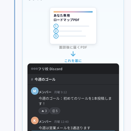
あなた専用
ロードマップPDF
1
2
3
面談後に届くPDF
これを基に
フリ校 Discord
#
今週のゴール
M
メンバー
月曜 9:12
今週のゴール：初めてのリールを1本投稿しま
す！
🔥 3
👏 5
K
メンバー
月曜 12:40
今週は営業メールを3通送ります