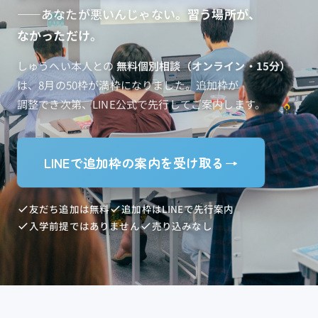
——あなたが​悪いんじゃない。
​習う​場所が、​
なかっただけ
。
しゅう​へい本人との​
無料個別相談​（オンライン・15分）
は、​8月の​50枠が​満枠に​なりました。​追加枠が​
調整でき次第、​LINE公式で​先行して​ご案内します。
LINEで追加枠の案内を受け取る
→
友だち追加は無料
追加枠はLINEで先行案内
入学前提ではありません
売り込みなし