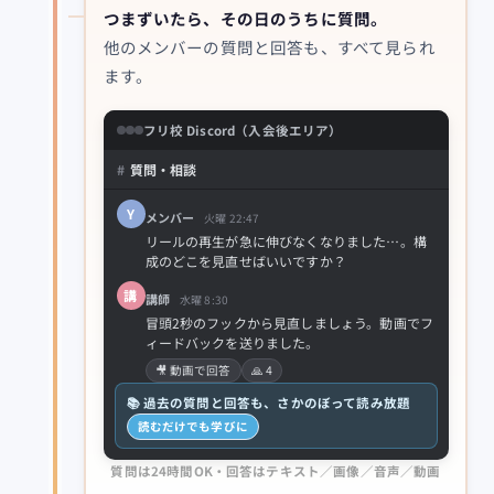
つまずいたら、その日のうちに質問。
他のメンバーの質問と回答も、すべて見られ
ます。
フリ校 Discord（入会後エリア）
#
質問・相談
Y
メンバー
火曜 22:47
リールの再生が急に伸びなくなりました…。構
成のどこを見直せばいいですか？
講
講師
水曜 8:30
冒頭2秒のフックから見直しましょう。動画でフ
ィードバックを送りました。
🎥 動画で回答
🙏 4
📚 過去の質問と回答も、さかのぼって読み放題
読むだけでも学びに
質問は24時間OK・回答はテキスト／画像／音声／動画