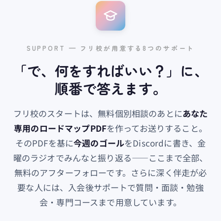
SUPPORT — フリ校が用意する8つのサポート
「で、​何を​すれば​いい？」に、
順番で​答えます。
フリ校のスタートは、無料個別相談のあとに
あなた
専用のロードマップPDF
を作ってお送りすること。
そのPDFを基に
今週のゴール
をDiscordに書き、金
曜のラジオでみんなと振り返る——ここまで全部、
無料のアフターフォローです。さらに深く伴走が必
要な人には、入会後サポートで質問・面談・勉強
会・専門コースまで用意しています。