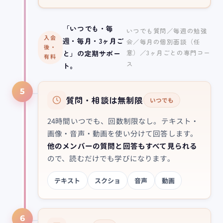
「いつでも・毎
いつでも質問／毎週の勉強
入会
週・毎月・3ヶ月ご
会／毎月の個別面談（任
後・
意）／3ヶ月ごとの専門コー
と」の定期サポー
有料
ス
ト。
5
質問・相談は無制限
いつでも
24時間いつでも、回数制限なし。テキスト・
画像・音声・動画を使い分けて回答します。
他のメンバーの質問と回答もすべて見られる
ので、読むだけでも学びになります。
テキスト
スクショ
音声
動画
6