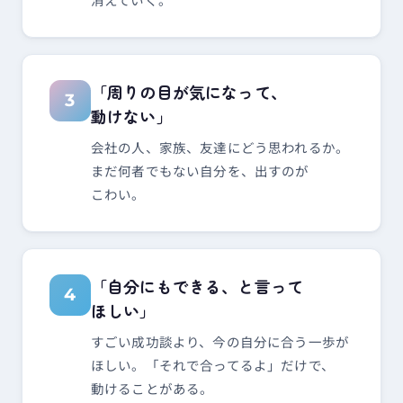
「周りの​目が​気に​なって、​
3
動けない」
会社の​人、​家族、​友達に​どう​思われるか。​
まだ​何者でもない​自分を、​出すのが​
こわい。
「自分にも​できる、と​言って​
4
ほしい」
すごい成功談より、​今の​自分に​合う​一歩が​
ほしい。​「それで​合ってるよ」だけで、​
動ける​ことがある。