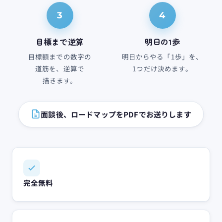
3
4
目標まで​逆算
明日の​1歩
目標額までの​数字の​
明日から​やる​「1歩」を、​
道筋を、​逆算で​
1つだけ​決めます。
描きます。
面談後、ロードマップをPDFでお送りします
完全無​料