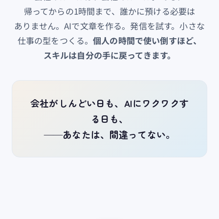
帰ってからの​1時間まで、​誰かに​預ける​必要は​
ありません。​AIで​文章を​作る。​発信を​試す。​小さな​
仕事の​型を​つくる。
​個人の​時間で​使い倒すほど、​
スキルは​自分の​手に​戻ってきます。
会社がしんどい日も、AIにワクワクす
る日も、
——あなたは、間違ってない。