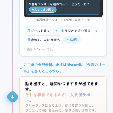
🎙 金曜ラジオ｜今週のゴール、どうだった？
みんなで振り返り
毎週のゴールは、Discordで宣言・共有
ゴールを書く
ラジオで振り返る
月
金
締めて、また月曜へ
× 52週
日
※ 画面はイメージです。
ここまで全部無料。まずはDiscordに「今週のゴー
ル」を書くところから。
動き出すと、疑問やつまずきが出てきま
す。
それを相談できるのが、入会後サポー
ト。
フリーランスになるより、続けるほうが難しい。
プロとして続けるための、基準の高い環境です。