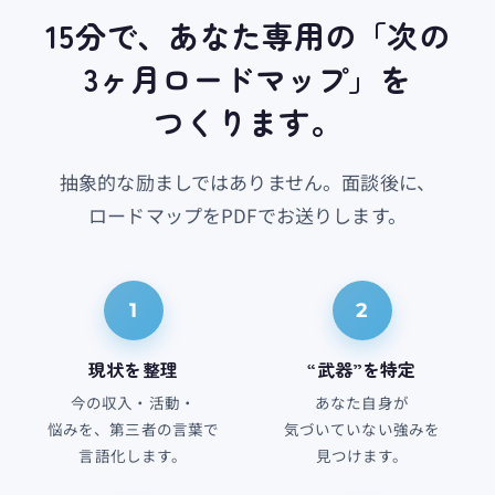
15分で、​あなた​専用の​「次の​
3ヶ月ロードマップ」を​
つくります。
抽象的な​励ましでは​ありません。​面談後に、​
ロードマップを​PDFで​お送りします。
1
2
現状を​整理
“武器”を​特定
今の​収入・活動・
あなた​自身が​
悩みを、​第三者の​言葉で​
気づいていない​強みを​
言語化します。
見つけます。