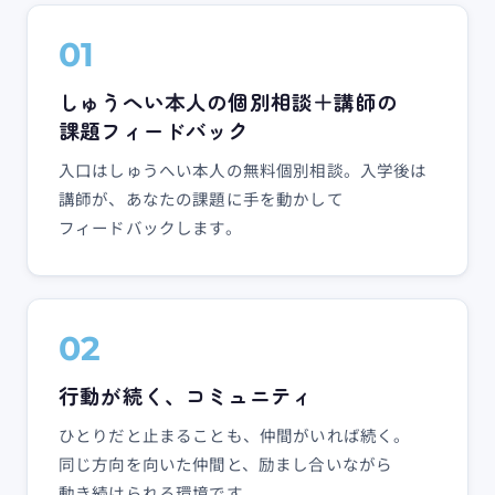
01
しゅう​へい本人の​個別相談＋講師の​
課題フィードバック
入口は​しゅう​へい本人の​無料個別相談。​入学後は​
講師が、​あなたの​課題に​手を​動かして​
フィードバックします。
02
行動が​続く、​コミュニティ
ひとりだと​止まることも、​仲間が​いれば​続く。​
同じ方​向を​向いた​仲間と、​励まし合いながら​
動き続けられる​環境です。