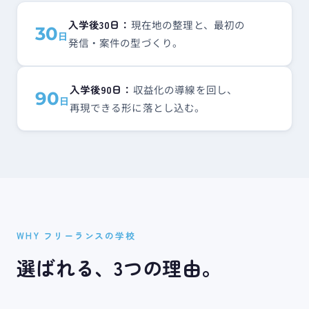
入学後​3​0日：
現在地の​整理と、​最初の​
30
日
発信・案件の​型づくり。
入学後​9​0日：
収益化の​導線を​回し、​
90
日
再現できる​形に​落とし込む。
WHY フリーランスの学校
選ばれる、​3つの​理由。