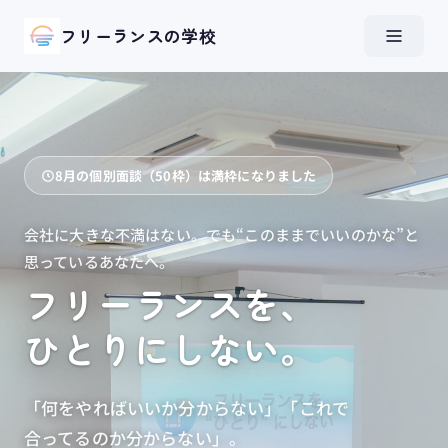
フリーランスの学校
8月の個別面談（50枠）は満枠になりました
会社に大きな不満はない。でも“このままでいいのかな”と
思っているあなたへ。
フリーランスを、
ひとりに​しない。
「何を​やれば​いいか​分からない」​「これで​
合ってるのか分からない」。