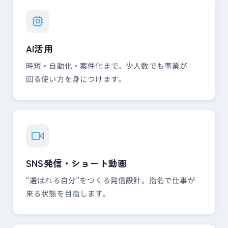
AI活用
時短・​自動化・案件化まで。​少人数でも​事業が​
回る​使い方を​身に​つけます。
SNS発信・ショート動画
“選ばれる​自分”を​つくる​発信設計。​指名で​仕事が​
来る​状態を​目指します。